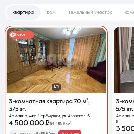
квартира
дом
земельный участок
ком
Новое
1/5
3-комнатная квартира
70 м²
,
3-ком
3/5 эт.
5/5 эт.
Армавир, мкр. Черёмушки, ул. Азовская, 6
Армавир,
4 500 000 ₽
8
64 285 ₽/м²
3 50
В ипотеку от 49 488 ₽/мес
Эксклюзив