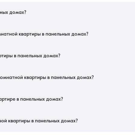
ьных домах?
е сериям с улучшенной теплоизоляцией, так как в летний период стены могу
ырости зимой. Оптимальным вариантом для семьи будет планировка «баб
мнатной квартиры в панельных домах?
ий внутренние стены являются несущими, что исключает возможность п
ью шума. Обратите внимание на состояние подъезда и работу лифтов. Провер
ключить риск протечек.
ртиры в панельных домах?
м постройки и техническим состоянием фасада. Современные панельные к
жии и качество внутренней отделки. Также важным фактором является близ
венно повышает ликвидность и итоговый прайс объекта.
хкомнатной квартиры в панельных домах?
 когда жильцы прорубают проемы в несущих панелях без усиления, что под
леды плесени под обоями. При аренде важно убедиться в исправности сантех
стей по взносам на капитальный ремонт здания.
артире в панельных домах?
 10 рабочих дней. Данная категория недвижимости считается самой востребов
и нет сложных обременений, электронная регистрация права собственност
од завершения всех этапов может увеличиться до месяца.
ной квартиры в панельных домах?
госрочно, так как это надежный актив с низким порогом входа. Ежемесячный
во. Аренда целесообразна только для краткосрочного пребывания. Покупка 