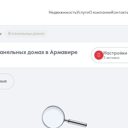
Недвижимость
Услуги
О компании
Контакт
ы
В панельных домах
 панельных домах в Армавире
Настройки
3 активно
Избранное
0 объявлений
ные
Услуги