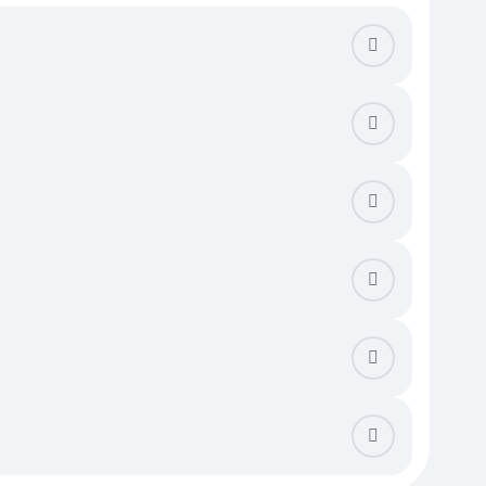
т сильно нагреваться. Проверьте состояние межпанельных швов
очка» с окнами на две стороны, что обеспечивает отличную
ереноса проемов или объединения комнат. Оцените уровень
ьте наличие козырьков над балконами и состояние кровельного
омплексы с вентилируемыми фасадами стоят дороже типовых
ость к транспортным развязкам и обжитость района: наличие
рывает устойчивость секции. Существует риск столкнуться с
нических коммуникаций, которые в этом сегменте часто имеют
анной и понятной для банков, что ускоряет процесс одобрения
и проходит за 24–48 часов. В случае альтернативных сделок
 взнос по кредиту за двухкомнатный лот часто сопоставим со
позволяет зафиксировать расходы на проживание и в будущем