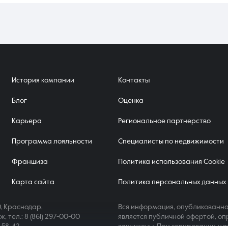
ния площади в более престижных жилых комплексах.
История компании
Контакты
Блог
Оценка
Карьера
Региональное партнерство
Программа лояльности
Специалисты по недвижимости
Франшиза
Политика использования Cookie
Карта сайта
Политика персональных данных
, Краснодар,
Вся информация, опубликованна
аж,
тел.: 8 (861) 297-00-00
является публичной офертой, оп
4-58-42
защищены. При копировании ма