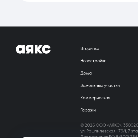
использовать этот объект как стартовый капитал для расшире
Вторичка
Новостройки
Дома
Земельные участки
Коммерческая
Гаражи
© 2026 ООО «АЯКС», 350020
ул. Рашпилевская, 179/1, 7 эт
Для регионов РФ
8 (800) 23