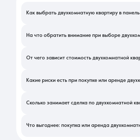
Как выбрать двухкомнатную квартиру в панел
При поиске такого жилья в Краснодаре отдавайте предпочтени
на предмет герметичности, чтобы избежать сквозняков и с
естественную вентиляцию и разделение жилых зон.
На что обратить внимание при выборе двухко
Изучите конструктив здания: в большинстве таких строен
звукоизоляции, так как панель обладает высокой проводимост
покрытия, если объект расположен на верхнем этаже, чтобы ис
От чего зависит стоимость двухкомнатной ква
На локальном рынке цена определяется прежде всего годо
пятиэтажек. На стоимость влияет наличие застекленной лод
действующих школ и поликлиник в шаговой доступности сущест
Какие риски есть при покупке или аренде дву
Основная опасность связана со скрытыми перепланировками,
промерзанием углов в старых сериях домов, поэтому ищите с
ограниченный срок службы. Проверяйте отсутствие задолженно
Сколько занимает сделка по двухкомнатной кв
Срок оформления сделки в регионе обычно составляет от 3 до
залога при ипотеке. Если документы у продавца в порядке 
(«цепочек»), которые часто встречаются в этом сегменте, пери
Что выгоднее: покупка или аренда двухкомнат
Приобретение собственного жилья в этом фонде выгоднее дол
стоимостью найма, но при этом вы платите за свое имущест