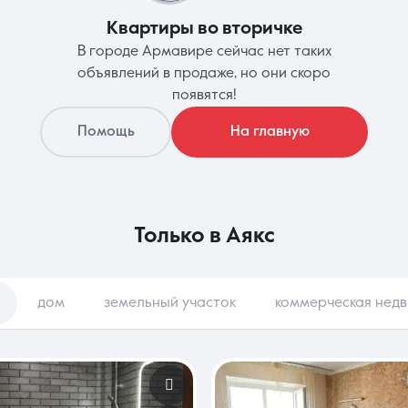
Квартиры во вторичке
В городе Армавире сейчас нет таких
Контакты
объявлений в продаже, но они скоро
появятся!
Помощь
На главную
8 (861) 297-00-00
Ежедневно с 08:30 до 20:00
только в
Аякс
дом
земельный участок
коммерческая нед