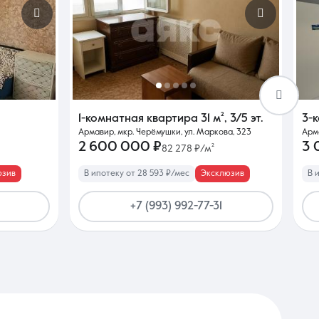
1-комнатная квартира
31 м²
,
3/5 эт.
3-
Армавир, мкр. Черёмушки, ул. Маркова, 323
Арма
2 600 000 ₽
3 
82 278 ₽/м²
юзив
В ипотеку от 28 593 ₽/мес
Эксклюзив
В 
+7 (993) 992-77-31