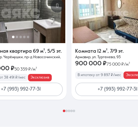
тная квартира
69 м²
,
5/5 эт.
Комната
12 м²
,
7/9 эт.
р. Черёмушки, пр-д Новосочинский,
Армавир, ул. Тургенева, 93
900 000 ₽
75 000 ₽/м²
000 ₽
50 359 ₽/м²
В ипотеку от 9 897 ₽/мес
Экскл
от 38 491 ₽/мес
Эксклюзив
+7 (993) 992-77-31
+7 (993) 992-77-31