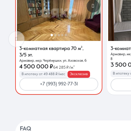
3-комнатная квартира
70 м²
,
3-комна
Армавир, мк
3/5 эт.
8
Армавир, мкр. Черёмушки, ул. Азовская, 6
3 500 
4 500 000 ₽
64 285 ₽/м²
В ипотеку 
В ипотеку от 49 488 ₽/мес
Эксклюзив
+7 (993) 992-77-31
FAQ