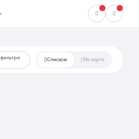
ы
 фильтра
Списком
На карте
Сравнение
0 объявлений