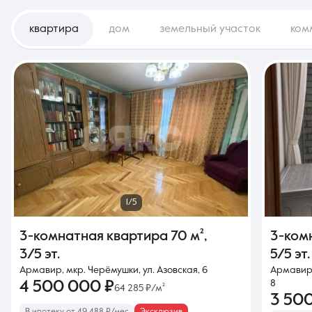
квартира
дом
земельный участок
ком
1/5
3-комнатная квартира
70 м²
,
3-ком
3/5 эт.
5/5 эт.
Армавир, мкр. Черёмушки, ул. Азовская, 6
Армавир,
4 500 000 ₽
8
64 285 ₽/м²
3 50
В ипотеку от 49 488 ₽/мес
Эксклюзив